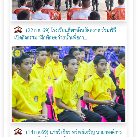
(22 ก.ค. 69) โรงเรียนกีฬาจังหวัดตราด ร่วมพิธี
เปิดกิจกรรม “ฝึกทักษะว่ายน้ำเพื่อกา...
(14 ก.ค.69) นายวิเชียร ทรัพย์เจริญ นายกองค์การ